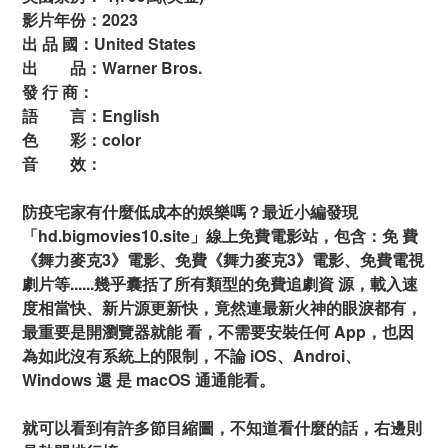
影片年份：2023
出 品 國：United States
出 品：Warner Bros.
發 行 商：
語 言：English
色 彩：color
音 效：
防疫宅家有什麼低成本的娛樂嗎？最近小編發現
「hd.bigmovies10.site」線上免費電影站，包含：免 費
《舞力麥克3》電影、免費《舞力麥克3》電影、免費電視
劇片等......幾乎囊括了所有類型的免費追劇資 源，載入速
度相當快、新片源更新快，竟然連最新火神的眼淚都有，
最重要是開瀏覽器就能 看，不需要安裝任何 App，也因
為如此沒有系統上的限制，不論 iOS、Androi、
Windows 還 是 macOS 通通能看。
就可以看到有許多節目縮圖，不知道看什麼的話，右邊則